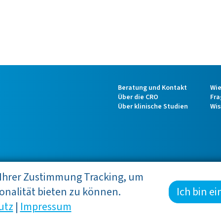
Fußzeile
Beratung und Kontakt
Wie
Über die CRO
Fra
Über klinische Studien
Wis
 Ihrer Zustimmung Tracking, um
onalität bieten zu können.
Ich bin e
utz
|
Impressum