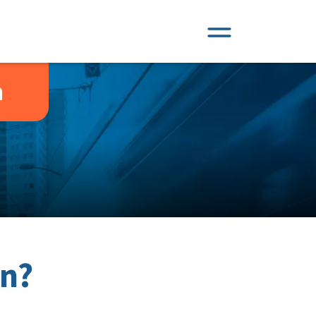
n
en?